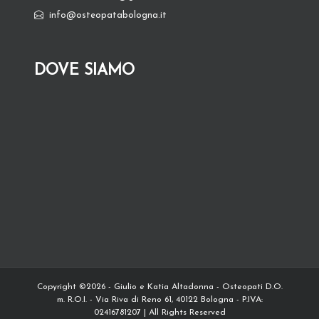
info@osteopatabologna.it
DOVE SIAMO
Copyright ©2026 - Giulio e Katia Altadonna - Osteopati D.O.
m. R.O.I. - Via Riva di Reno 61, 40122 Bologna - P.IVA:
02416781207 | All Rights Reserved