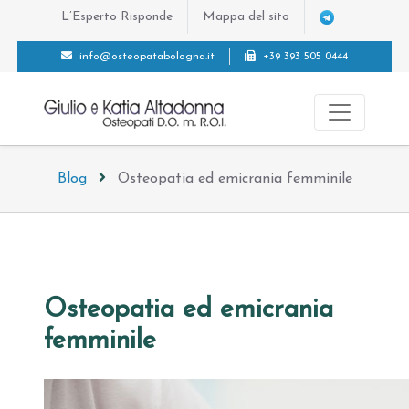
L’Esperto Risponde
Mappa del sito
Telegram
info@osteopatabologna.it
+39 393 505 0444
Blog
Osteopatia ed emicrania femminile
Osteopatia ed emicrania
femminile