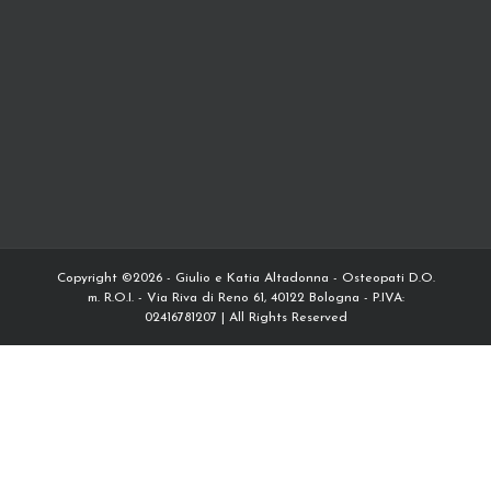
Copyright ©2026 - Giulio e Katia Altadonna - Osteopati D.O.
m. R.O.I. - Via Riva di Reno 61, 40122 Bologna - P.IVA:
02416781207 | All Rights Reserved